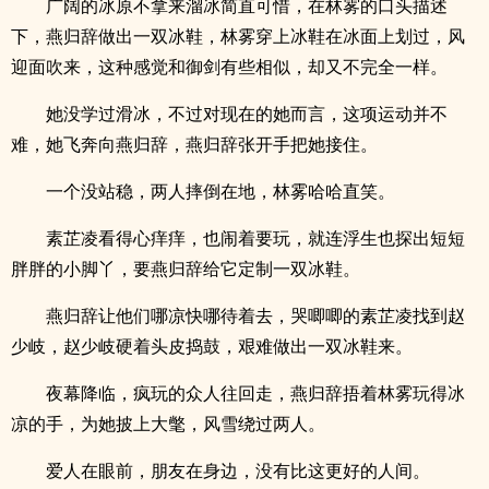
广阔的冰原不拿来溜冰简直可惜，在林雾的口头描述
下，燕归辞做出一双冰鞋，林雾穿上冰鞋在冰面上划过，风
迎面吹来，这种感觉和御剑有些相似，却又不完全一样。
她没学过滑冰，不过对现在的她而言，这项运动并不
难，她飞奔向燕归辞，燕归辞张开手把她接住。
一个没站稳，两人摔倒在地，林雾哈哈直笑。
素芷凌看得心痒痒，也闹着要玩，就连浮生也探出短短
胖胖的小脚丫，要燕归辞给它定制一双冰鞋。
燕归辞让他们哪凉快哪待着去，哭唧唧的素芷凌找到赵
少岐，赵少岐硬着头皮捣鼓，艰难做出一双冰鞋来。
夜幕降临，疯玩的众人往回走，燕归辞捂着林雾玩得冰
凉的手，为她披上大氅，风雪绕过两人。
爱人在眼前，朋友在身边，没有比这更好的人间。