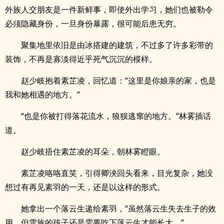
外族人交朋友是一件新鲜事，即使外出学习，她们也被勒令
必须隐藏身份，一旦身份暴露，很可能后患无穷。
聚集地里依旧是由冰搭建的建筑，不过多了许多彩带的
装饰，不再是寡淡得近乎死气沉沉的模样。
赵少岐抱着素芷凌，回忆道：“这里是你娘亲的家，也是
我和她相遇的地方。”
“也是你被打得落花流水，狼狈逃窜的地方。”林雾插话
道。
赵少岐捂住素芷凌的耳朵，朝林雾瞪眼。
素芷凌咯咯直笑，引得卿泱回头看来，目光复杂，她没
想过有再见素羽的一天，还是以这样的形式。
她拿出一个落云生递给素羽，“虽然落云生失去生子的效
用，但雪族的孩子还是需要吃下落云生才能长大。”