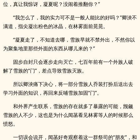
位，真让我惊讶，凝夏呢？没闹着推翻你？”
“我怎么了，我的实力可不是一般人能比的好吗？”卿泱不
满道，指尖凝出粉色的冰晶，在林雾面前晃晃。
“凝夏走了，不知道去哪，雪族早就不禁外出，不然你以
为聚集地里那些外面的东西从哪儿来的？”
固步自封只会逐步走向灭亡，七百年前有一个外族人破
解了雪族的“门”，差点导致雪族灭族。
所以卿泱痛下决心，将一部分雪族人乔装打扮后送出去
学习外面的知识，再回来反哺雪族加固“门”。
和外界产生联系，雪族的存在就多了暴露的可能，觊觎
雪族的人不少，这也是为什么闻菡看见林雾等人的时候那么
愤怒。
一切误会说开，闻菡好奇观察着这一群祭司的“朋友”，和