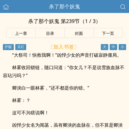
杀了那个妖鬼
杀了那个妖鬼 第239节（1 / 3）
上一章
目录
封面
下一页
〔加入书签〕
“大祭司！快救我啊！”凶悍少女的声音打破寂静僵局。
林雾收回锁链，随口问道：“你女儿？不是说雪族血脉不
容玷污吗？”
卿泱白一眼林雾，“还不都是你的错。”
林雾：？
这可不兴瞎说啊！
凶悍少女名为闻菡，虽有卿泱的血脉在，但不算是卿泱