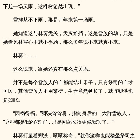
下起一场灵雨，这棵树忽然出现。”
雪族从不下雨，那是万年来第一场雨。
她知道这与林雾无关，天灾难挡，这是雪族的劫，只是
她看见林雾心里就不得劲，那么多年说不来就真不来。
林雾：……
这么说来，跟她还真有那么点关系。
并不是每个雪族人的血都能结出果子，只有祭司的血才
可以，其他雪族人不用繁衍，生命竟然延长了，就连卿泱也
是如此。
“因祸得福。”卿泱耸耸肩，指向身后的一大群雪族人，
“这些都是我的‘孩子’，只是闻菡长得更像我罢了。”
林雾打量着卿泱，啧啧称奇，“就你这样也能稳坐祭司之