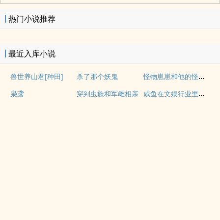
热门小说推荐
最近入库小说
怪物崽崽和他的怪物监护人
兽世养山君[种田]
杀了那个妖鬼
咸鱼在文娱行业里疯狂内卷
枭鸢
穿到虫族和军雌相亲