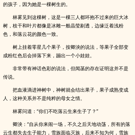
的孩子，因为她是一棵树生的。
林雾见到这棵树，这是一棵三人都环抱不过来的巨大冰
树，枝干和叶片都像是冰雕一般晶莹剔透，边缘泛着浅粉
色，和落云花的颜色一致。
树上挂着零星几个果子，按卿泱的说法，等果子全部变
成粉红色后会掉落下来，蹦出一个小娃娃。
非常带有神话色彩的说法，但闻菡的存在证明这并不是
传说。
把血液滴进神树中，神树就会结出果子，果子成熟变成
人，这种关系并不是纯粹的母女之情。
林雾问道：“你们不吃落云生来生子了？”
卿泱：“自从你来闹一场，不久之后天地动荡，所有的落
云生都失去生子能力，雪族面临灭族，后来不知为何，雪族