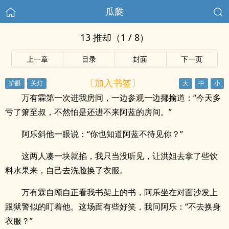
瓜瓞
13 推却（1 / 8）
上一章
目录
封面
下一页
〔加入书签〕
万有霖第一次进我房间，一边参观一边揶揄道：“今天多
亏了箫至叔，不然怕是还进不来阿蓝的房间。”
阿乐斜他一眼说：“你也知道阿蓝不待见你？”
这两人凑一块就掐，我只当没听见，让洪姐去拿了些饮
料水果来，自己去洗脸换了衣服。
万有霖自顾自正看我书架上的书，阿乐坐在对面沙发上
跟狱警似的盯着他。这场面有些好笑，我问阿乐：“不去换身
衣服？”