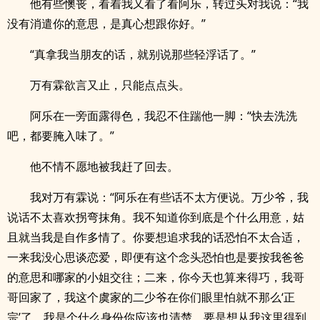
他有些懊丧，看着我又看了看阿乐，转过头对我说：“我
没有消遣你的意思，是真心想跟你好。”
“真拿我当朋友的话，就别说那些轻浮话了。”
万有霖欲言又止，只能点点头。
阿乐在一旁面露得色，我忍不住踹他一脚：“快去洗洗
吧，都要腌入味了。”
他不情不愿地被我赶了回去。
我对万有霖说：“阿乐在有些话不太方便说。万少爷，我
说话不太喜欢拐弯抹角。我不知道你到底是个什么用意，姑
且就当我是自作多情了。你要想追求我的话恐怕不太合适，
一来我没心思谈恋爱，即便有这个念头恐怕也是要按我爸爸
的意思和哪家的小姐交往；二来，你今天也算来得巧，我哥
哥回家了，我这个虞家的二少爷在你们眼里怕就不那么‘正
宗’了，我是个什么身份你应该也清楚，要是想从我这里得到