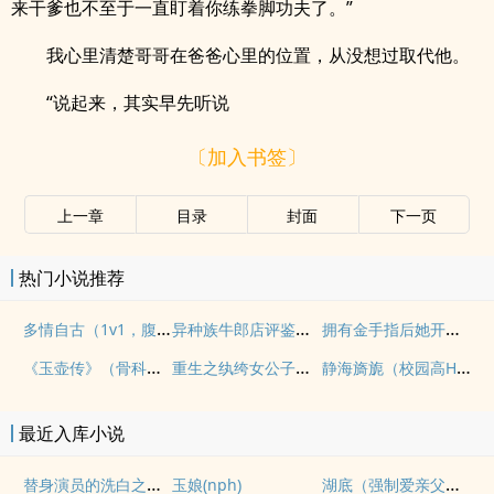
来干爹也不至于一直盯着你练拳脚功夫了。”
我心里清楚哥哥在爸爸心里的位置，从没想过取代他。
“说起来，其实早先听说
〔加入书签〕
上一章
目录
封面
下一页
热门小说推荐
多情自古（1v1，腹黑内侍咸鱼皇后）
异种族牛郎店评鉴指南
拥有金手指后她开始为所欲为（nph）
《玉壶传》（骨科）（兄妹）（np）
重生之纨绔女公子（NPH）
静海旖旎（校园高H）
最近入库小说
替身演员的洗白之路(nph)
湖底（强制爱亲父女）
玉娘(nph)