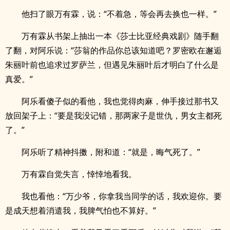
他扫了眼万有霖，说：“不着急，等会再去换也一样。”
万有霖从书架上抽出一本《莎士比亚经典戏剧》随手翻
了翻，对阿乐说：“莎翁的作品你总该知道吧？罗密欧在邂逅
朱丽叶前也追求过罗萨兰，但遇见朱丽叶后才明白了什么是
真爱。”
阿乐看傻子似的看他，我也觉得肉麻，伸手接过那书又
放回架子上：“要是我没记错，那两家子是世仇，男女主都死
了。”
阿乐听了精神抖擞，附和道：“就是，晦气死了。”
万有霖自觉失言，悻悻地看我。
我也看他：“万少爷，你拿我当同学的话，我欢迎你。要
是成天想着消遣我，我脾气怕也不算好。”