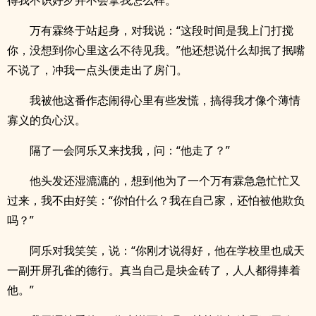
得我不识好歹并不会拿我怎么样。
万有霖终于站起身，对我说：“这段时间是我上门打搅
你，没想到你心里这么不待见我。”他还想说什么却抿了抿嘴
不说了，冲我一点头便走出了房门。
我被他这番作态闹得心里有些发慌，搞得我才像个薄情
寡义的负心汉。
隔了一会阿乐又来找我，问：“他走了？”
他头发还湿漉漉的，想到他为了一个万有霖急急忙忙又
过来，我不由好笑：“你怕什么？我在自己家，还怕被他欺负
吗？”
阿乐对我笑笑，说：“你刚才说得好，他在学校里也成天
一副开屏孔雀的德行。真当自己是块金砖了，人人都得捧着
他。”