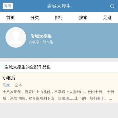
岩城太瘦生
返回
首页
分类
排行
搜索
足迹
岩城太瘦生
共收录 1 部作品
岩城太瘦生的全部作品集
小君后
高辣
全本
十八岁那年，祝青臣上山礼佛，不幸遇上大雪封山，被困十日。 十日
后，冰雪消融，祝青臣顺利下山，却发现……山下的一切都变了。 他
最爱吃的小饭馆变成了大酒楼、他最喜欢的糕点铺老板从爷爷换成了
孙子，
本站提示：各位书友要是觉得《小君后》还不错的话请不要忘记向您