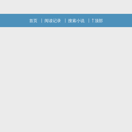
QQ群和微博里的朋友推荐哦！
首页
阅读记录
搜索小说
顶部