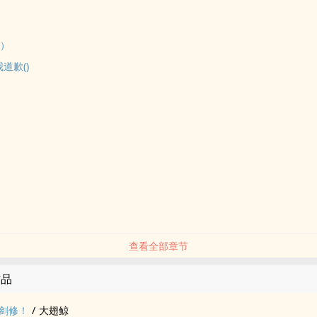
（）
道歉()
查看全部章节
作品
剑修！
/
大翅鲸