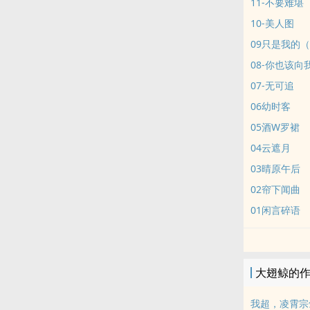
11-不要难堪
10-美人图
09只是我的
08-你也该向我
07-无可追
06幼时客
05酒W罗裙
04云遮月
03晴原午后
02帘下闻曲
01闲言碎语
大翅鲸的
我超，凌霄宗