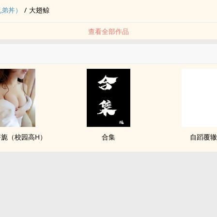
兄弟丼）
/
大翅鲸
查看全部作品
旖旎（校园高H）
合集
自蹈覆