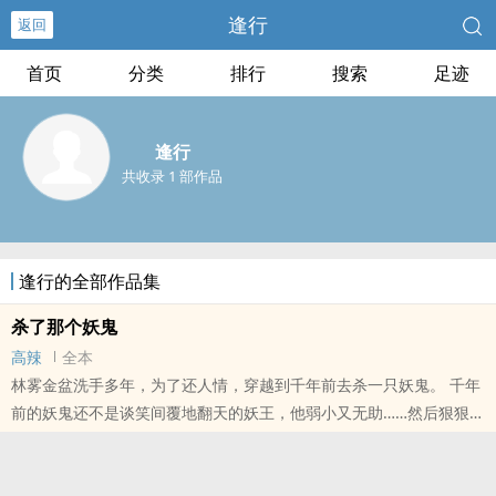
逢行
返回
首页
分类
排行
搜索
足迹
逢行
共收录 1 部作品
逢行的全部作品集
杀了那个妖鬼
高辣
全本
林雾金盆洗手多年，为了还人情，穿越到千年前去杀一只妖鬼。 千年
前的妖鬼还不是谈笑间覆地翻天的妖王，他弱小又无助……然后狠狠阴
了一把林雾。 林雾阴沟翻船，实力退到练气期，又无意吃下与妖鬼同
生共
本站提示：各位书友要是觉得《杀了那个妖鬼》还不错的话请不要忘