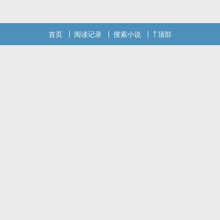
记向您QQ群和微博里的朋友推荐哦！
首页
阅读记录
搜索小说
顶部