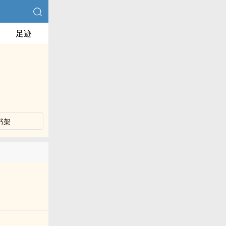
足迹
书架
。