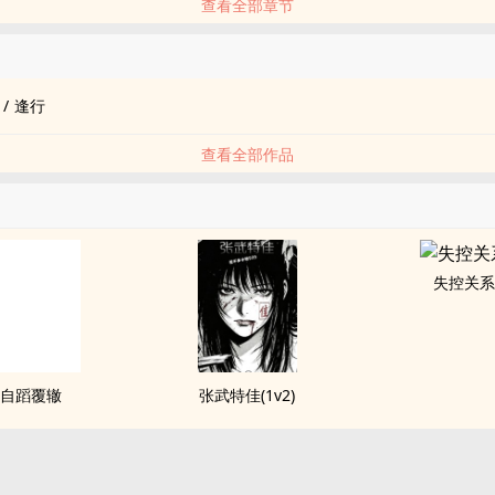
查看全部章节
品
/
逢行
查看全部作品
失控关
自蹈覆辙
张武特佳(1v2)