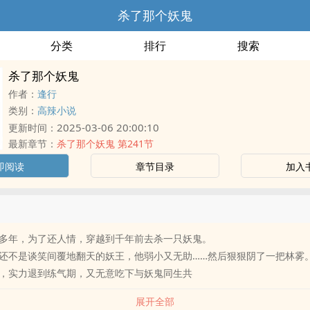
杀了那个妖鬼
分类
排行
搜索
杀了那个妖鬼
作者：
逢行
类别：
高辣小说
2025-03-06 20:00:10
更新时间：
最新章节：
杀了那个妖鬼 第241节
即阅读
章节目录
加入
多年，为了还人情，穿越到千年前去杀一只妖鬼。
还不是谈笑间覆地翻天的妖王，他弱小又无助……然后狠狠阴了一把林雾
，实力退到练气期，又无意吃下与妖鬼同生共
展开全部